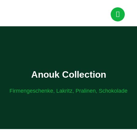
Anouk Collection
Firmengeschenke
,
Lakritz
,
Pralinen
,
Schokolade