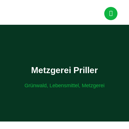
Metzgerei Priller
Grünwald
,
Lebensmittel
,
Metzgerei