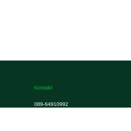
Kontakt
089-64910992
info@gruenwalder-gewerbeverband.de
Impressum