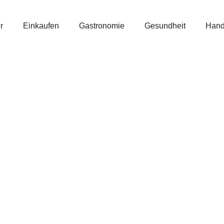
r
Einkaufen
Gastronomie
Gesundheit
Hand
Anouk Collection
Lebensmittel
Bäckerei-Feinbäckerei
Maximilian Hauer
Lebensmittel
Blumen und Blickfang
Einkaufen