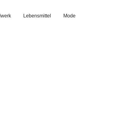
werk
Lebensmittel
Mode
Apotheke Dr. Wildi
Gesundheit
Birgit Engel
Mode
Bürobedarf Peter Kambli
GmbH
Einkaufen