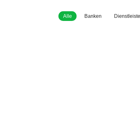
Alle
Banken
Dienstleiste
Alter Wirt GmbH
Gastronomie
Babor & Schwend
Rechtsanwaltsgesellschaft
mbH
Dienstleister
Blumen Hiltner
Dienstleister
Einkaufen