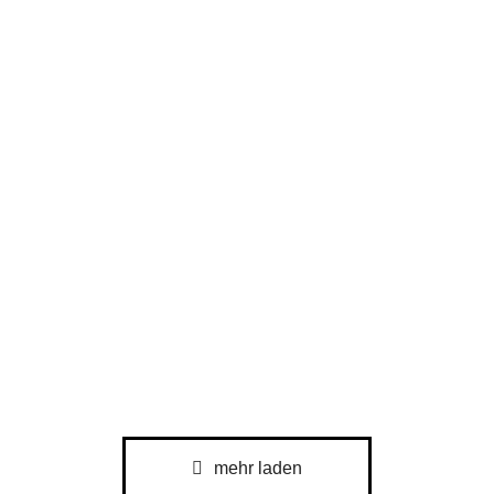
Chinarestaurant Lon Men
Gastronomie
Deutsche Bank Privat- und
Firmenkundenbank AG
Banken
mehr laden